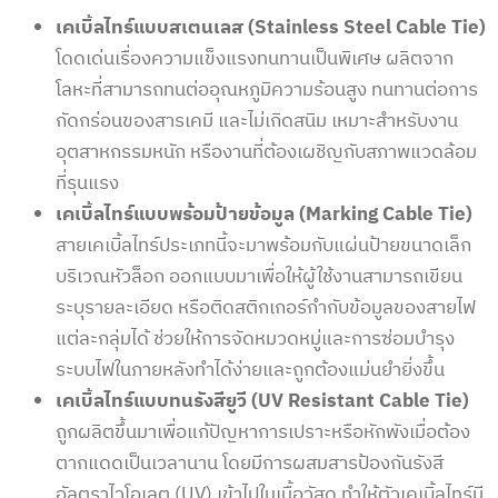
เคเบิ้ลไทร์แบบสเตนเลส (Stainless Steel Cable Tie)
โดดเด่นเรื่องความแข็งแรงทนทานเป็นพิเศษ ผลิตจาก
โลหะที่สามารถทนต่ออุณหภูมิความร้อนสูง ทนทานต่อการ
กัดกร่อนของสารเคมี และไม่เกิดสนิม เหมาะสำหรับงาน
อุตสาหกรรมหนัก หรืองานที่ต้องเผชิญกับสภาพแวดล้อม
ที่รุนแรง
เคเบิ้ลไทร์แบบพร้อมป้ายข้อมูล (Marking Cable Tie)
สายเคเบิ้ลไทร์ประเภทนี้จะมาพร้อมกับแผ่นป้ายขนาดเล็ก
บริเวณหัวล็อก ออกแบบมาเพื่อให้ผู้ใช้งานสามารถเขียน
ระบุรายละเอียด หรือติดสติกเกอร์กำกับข้อมูลของสายไฟ
แต่ละกลุ่มได้ ช่วยให้การจัดหมวดหมู่และการซ่อมบำรุง
ระบบไฟในภายหลังทำได้ง่ายและถูกต้องแม่นยำยิ่งขึ้น
เคเบิ้ลไทร์แบบทนรังสียูวี (UV Resistant Cable Tie)
ถูกผลิตขึ้นมาเพื่อแก้ปัญหาการเปราะหรือหักพังเมื่อต้อง
ตากแดดเป็นเวลานาน โดยมีการผสมสารป้องกันรังสี
อัลตราไวโอเลต (UV) เข้าไปในเนื้อวัสดุ ทำให้ตัวเคเบิ้ลไทร์มี