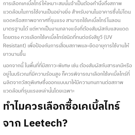
การเลือกเคเบิ้ลไทร์ให้เหมาะสมนั้นจำเป็นต้องคำนึงถึงสภาพ
แวดล้อมในการใช้งานเป็นอย่างยิ่ง สำหรับงานในอาคารซึ่งไม่โดน
แดดหรือสภาพอากาศที่รุนแรง สามารถใช้เคเบิ้ลไทร์ไนลอน
มาตรฐานได้ แต่หากเป็นงานกลางแจ้งที่ต้องสัมผัสกับแสงแดด
โดยตรง ควรเลือกใช้เคเบิ้ลไทร์ชนิดที่ทนต่อรังสียูวี (UV
Resistant) เพื่อป้องกันการเสื่อมสภาพและยืดอายุการใช้งานให้
ยาวนานขึ้น
นอกจากนี้ ในพื้นที่ที่มีสภาวะพิเศษ เช่น ต้องสัมผัสกับสารเคมีหรือ
อยู่ในบริเวณที่มีความร้อนสูง ก็ควรพิจารณาเลือกใช้เคเบิ้ลไทร์ที่
ผลิตจากวัสดุพิเศษซึ่งออกแบบมาให้มีความทนทานต่อสภาพ
แวดล้อมที่รุนแรงเหล่านั้นโดยเฉพาะ
ทำไมควรเลือกซื้อเคเบิ้ลไทร์
จาก Leetech?