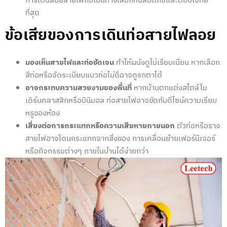
การ
เดินลอยสายไฟ
ถือเป็นทางเลือกที่ปลอดภัยและตอบโจทย์
ที่สุด
ข้อเสียของการ
เดินท่อสายไฟลอย
มองเห็นสายไฟและท่อชัดเจน
ทำให้ผนังดูไม่เรียบเนียน หากเลือก
สีท่อหรือจัดระเบียบแนวท่อไม่ดีอาจดูรกตาได้
อาจกระทบความสวยงามของพื้นที่
หากบ้านตกแต่งสไตล์โม
เดิร์นคลาสสิกหรือมินิมอล ท่อสายไฟอาจขัดกับดีไซน์ความเรียบ
หรูของห้อง
เสี่ยงต่อการกระแทกหรือความเสียหายภายนอก
ตัวท่อหรือราง
สายไฟอาจโดนกระแทกจากสิ่งของ การเคลื่อนย้ายเฟอร์นิเจอร์
หรือกิจกรรมต่างๆ ภายในบ้านได้ง่ายกว่า