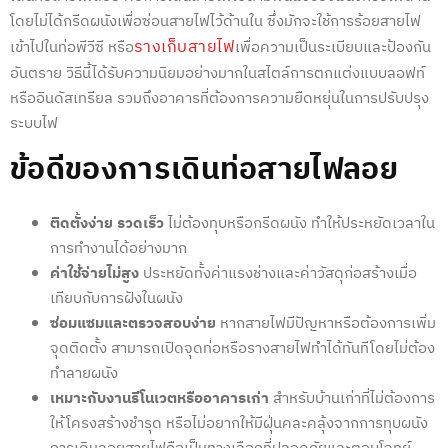
โดยไม่ได้กรีดผนังเพื่อซ่อนสายไฟไว้ด้านใน ซึ่งมักจะใช้การร้อยสายไฟ
รางเก็บสายไฟ
เข้าไปในท่อพีวีซี หรือ
เพื่อความเป็นระเบียบและป้องกัน
อันตราย วิธีนี้ได้รับความนิยมอย่างมากในสไตล์การตกแต่งแบบลอฟท์
หรืออินดัสเทรียล รวมถึงอาคารที่ต้องการความยืดหยุ่นในการปรับปรุง
ระบบไฟ
ข้อดีของการ
เดินท่อสายไฟลอย
ติดตั้งง่าย รวดเร็ว
ไม่ต้องทุบหรือกรีดผนัง ทำให้ประหยัดเวลาใน
การทำงานได้อย่างมาก
ค่าใช้จ่ายไม่สูง
ประหยัดทั้งค่าแรงช่างและค่าวัสดุก่อสร้างเมื่อ
เทียบกับการฝังในผนัง
ซ่อมแซมและตรวจสอบง่าย
หากสายไฟมีปัญหาหรือต้องการเพิ่ม
จุดติดตั้ง สามารถเปิดจุดท่อหรือรางสายไฟทำได้ทันทีโดยไม่ต้อง
ทำลายผนัง
เหมาะกับงานรีโนเวตหรืออาคารเก่า
สำหรับบ้านเก่าที่ไม่ต้องการ
ให้โครงสร้างชำรุด หรือไม่อยากให้มีฝุ่นคละคลุ้งจากการทุบผนัง