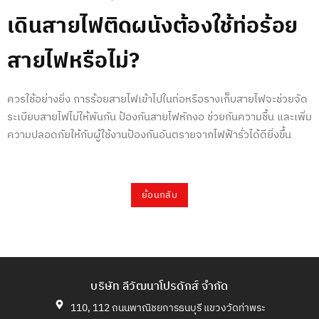
เดินสายไฟติดผนัง
ต้องใช้ท่อร้อย
สายไฟหรือไม่?
ควรใช้อย่างยิ่ง การร้อยสายไฟเข้าไปในท่อหรือรางเก็บสายไฟจะช่วยจัด
ระเบียบสายไฟไม่ให้พันกัน ป้องกันสายไฟหักงอ ช่วยกันความชื้น และเพิ่ม
ความปลอดภัยให้กับผู้ใช้งานป้องกันอันตรายจากไฟฟ้ารั่วได้ดียิ่งขึ้น
ย้อนกลับ
บริษัท ลีวัฒนาโปรดักส์ จำกัด
110, 112 ถนนพาณิชยการธนบุรี แขวงวัดท่าพระ