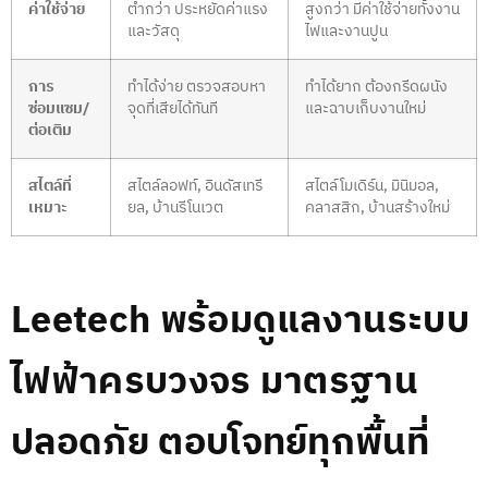
ค่าใช้จ่าย
ต่ำกว่า ประหยัดค่าแรง
สูงกว่า มีค่าใช้จ่ายทั้งงาน
และวัสดุ
ไฟและงานปูน
การ
ทำได้ง่าย ตรวจสอบหา
ทำได้ยาก ต้องกรีดผนัง
ซ่อมแซม/
จุดที่เสียได้ทันที
และฉาบเก็บงานใหม่
ต่อเติม
สไตล์ที่
สไตล์ลอฟท์, อินดัสเทรี
สไตล์โมเดิร์น, มินิมอล,
เหมาะ
ยล, บ้านรีโนเวต
คลาสสิก, บ้านสร้างใหม่
Leetech พร้อมดูแลงานระบบ
ไฟฟ้าครบวงจร มาตรฐาน
ปลอดภัย ตอบโจทย์ทุกพื้นที่