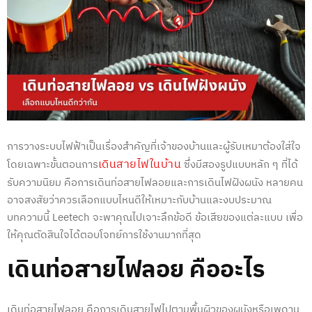
การวางระบบไฟฟ้าเป็นเรื่องสำคัญที่เจ้าของบ้านและผู้รับเหมาต้องใส่ใจ
เดินสายไฟในบ้าน
โดยเฉพาะขั้นตอนการ
ซึ่งมีสองรูปแบบหลัก ๆ ที่ได้
รับความนิยม คือการ
เดินท่อสายไฟลอย
และการ
เดินไฟฝังผนัง
หลายคน
อาจสงสัยว่าควรเลือกแบบไหนดีให้เหมาะกับบ้านและงบประมาณ
บทความนี้ Leetech จะพาคุณไปเจาะลึกข้อดี ข้อเสียของแต่ละแบบ เพื่อ
ให้คุณตัดสินใจได้ตอบโจทย์การใช้งานมากที่สุด
เดินท่อสายไฟลอย
คืออะไร
เดินท่อสายไฟลอย
คือการเดินสายไฟไปตามพื้นผิวของผนังหรือเพดาน