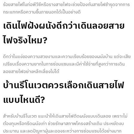
ร้อยสายไฟในท่อพีวีซีหรือรางสายไฟจะช่วยป้องกันสายไฟชำรุดจากการ
กระแทกหรือความชื้นภายนอกได้เป็นอย่างดี
เดินไฟฝังผนัง
ดีกว่า
เดินลอยสาย
ไฟ
จริงไหม?
ดีกว่าในแง่ของความสวยงามและความเรียบร้อยของผนังบ้าน แต่จะเสีย
เปรียบเรื่องความยากในการซ่อมแซมและมีค่าใช้จ่ายที่สูงกว่าการ
เดิน
ลอยสายไฟ
อย่างหลีกเลี่ยงไม่ได้
บ้านรีโนเวตควรเลือกเดินสายไฟ
แบบไหนดี?
สำหรับบ้านรีโนเวต แนะนำให้
เดินสายไฟติดผนัง
แบบเดินลอย เพราะไม่
ต้องทุบหรือกรีดผนังเก่า ช่วยรักษาสภาพโครงสร้างเดิม ประหยัดงบ
ประมาณ และลดปัญหาฝุ่นละอองระหว่างการซ่อมแซมได้อย่างมาก