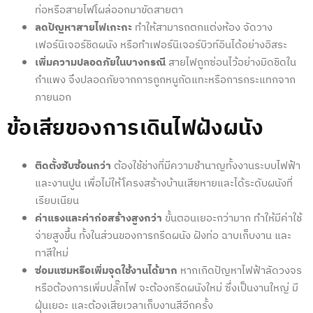
ท่อหรือสายไฟโผล่ออกมาขัดสายตา
ลดปัญหาสายไฟเกะกะ
ทำให้สามารถตกแต่งห้อง จัดวาง
เฟอร์นิเจอร์ชิดผนัง หรือทำเฟอร์นิเจอร์บิวท์อินได้อย่างอิสระ
เพิ่มความปลอดภัยในบางกรณี
สายไฟถูกซ่อนไว้อย่างมิดชิดใน
กำแพง จึงปลอดภัยจากการถูกหนูกัดแทะหรือการกระแทกจาก
ภายนอก
ข้อเสียของการ
เดินไฟฝังผนัง
ติดตั้งซับซ้อนกว่า
ต้องใช้ช่างที่มีความชำนาญทั้งงานระบบไฟฟ้า
และงานปูน เพื่อไม่ให้โครงสร้างบ้านเสียหายและได้ระดับผนังที่
เรียบเนียน
ค่าแรงและค่าก่อสร้างสูงกว่า
ขั้นตอนเยอะกว่ามาก ทำให้มีค่าใช้
จ่ายสูงขึ้น ทั้งในส่วนของการกรีดผนัง ฝังท่อ ฉาบเก็บงาน และ
ทาสีใหม่
ซ่อมแซมหรือเพิ่มจุดใช้งานได้ยาก
หากเกิดปัญหาไฟฟ้าลัดวงจร
หรือต้องการเพิ่มปลั๊กไฟ จะต้องกรีดผนังใหม่ ซึ่งเป็นงานใหญ่ มี
ฝุ่นเยอะ และต้องเสียเวลาเก็บงานสีอีกครั้ง