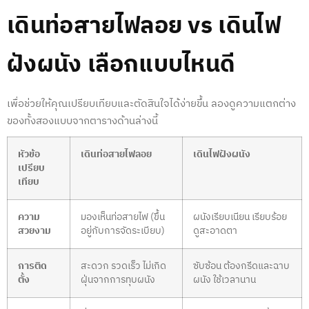
เดินท่อสายไฟลอย
vs
เดินไฟ
ฝังผนัง
เลือกแบบไหนดี
เพื่อช่วยให้คุณเปรียบเทียบและตัดสินใจได้ง่ายขึ้น ลองดูความแตกต่าง
ของทั้งสองแบบจากตารางด้านล่างนี้
หัวข้อ
เดินท่อสายไฟลอย
เดินไฟฝังผนัง
เปรียบ
เทียบ
ความ
มองเห็นท่อสายไฟ (ขึ้น
ผนังเรียบเนียน เรียบร้อย
สวยงาม
อยู่กับการจัดระเบียบ)
ดูสะอาดตา
การติด
สะดวก รวดเร็ว ไม่เกิด
ซับซ้อน ต้องกรีดและฉาบ
ตั้ง
ฝุ่นจากการทุบผนัง
ผนัง ใช้เวลานาน