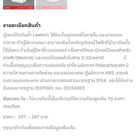
รายละเอียดสินค้า
ตู้เซอร์กิตกันน้ำ Leetech ใช้ติดตั้งอุปกรณ์ทั้งภายใน และภายนอก
อาคาร ตัวตู้มีความหนา สามารถรับน้ำหนักอุปกรณ์ไฟฟ้าที่นำมาติดตั้ง
ได้มั่นคง ด้านในตู้มีขายึดเบรกเกอร์ หรือรางปีกนก มีเทอร์มินอลสำหรับ
สายN (Neutral) และเทอร์มินอลสำรับสาย G (Ground) มี
ห่วงล็อกกุญแจเพื่อความปลอดภัย ฝาใส ผลิตจาก Polycarbonate มี
ความใส ทนทานการขีดข่วน และแรงกระแทก ตู้ผลิตจาก ABS เกรดA
ทนทานแรงกระแทก ผ่านการทดสอบตามมาตรฐาน IP54 และได้รับการ
รับรองมาตรฐาน ISO9001 และ ISO14001
ข้อควรระวัง :
ไม่ควรติดตั้งในบริเวณที่มีความร้อนสูงเกิน 70 องศา
เซลเซียส
ราคา :
297 – 347 บาท
กรุณาติดต่อเพื่อสอบถามข้อมูลเพิ่มเติม