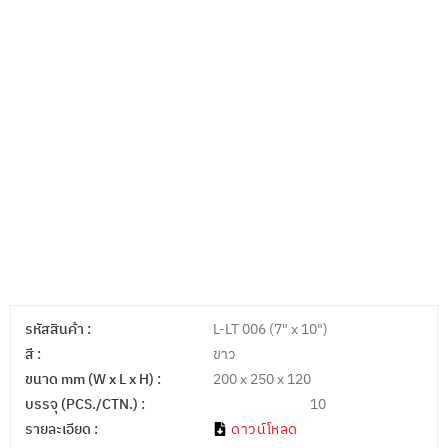
รหัสสินค้า :
L-LT 006 (7" x 10")
สี :
ขาว
ขนาด mm (W x L x H) :
200 x 250 x 120
บรรจุ (PCS./CTN.) :
10
รายละเอียด :
ดาวน์โหลด