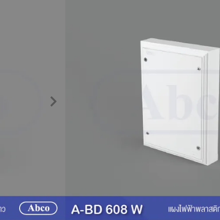
แผงไฟฟ้าพลาสติก Ab
แผงไฟฟ้า
รายละเอียดสินค้า
แผงไฟพลาสติก
จาก Abco ที่ถูกออกแบบ
ระบบและปลอดภัย เหมาะสำหรับงานติดตั้
อุตสาหกรรม ด้วยการจัดระเบียบวงจรไฟฟ
พร้อมรองรับการขยายระบบในอนาคต
แผงไฟฟ้า
รุ่น A-BD จาก Abco ใช้ติดตั
และรับน้ำหนักอุปกรณ์ที่นำมาติดตั้งบนแ
จำนวนมาก มีรูปแบบที่สวยงาม ทันสมัย 
ง่ายดาย มีให้เลือกหลากหลายขนาด เพื่
คุณสมบัติเด่น