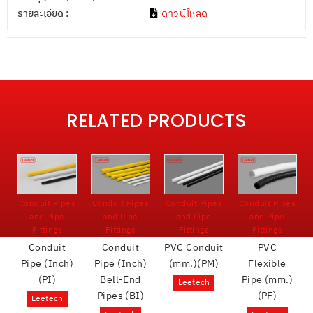
รายละเอียด :
ดาวน์โหลด
RELATED PRODUCTS
Conduit Pipes
Conduit Pipes
Conduit Pipes
Conduit Pipes
and Pipe
and Pipe
and Pipe
and Pipe
Fittings
Fittings
Fittings
Fittings
Conduit
Conduit
PVC Conduit
PVC
Pipe (Inch)
Pipe (Inch)
(mm.)(PM)
Flexible
(PI)
Bell-End
Pipe (mm.)
Leetech
Pipes (BI)
(PF)
Leetech