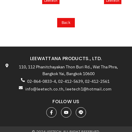
Leetech
Leetech
Back
LEEWATTANA PRODUCTS., LTD.
110, 112 Phanitchayakan Thon Buri Rd., Wat Tha Phra,
Bangkok Yai, Bangkok 10600
02-864-0833-4, 02-412-5639, 02-412-2561
info@leetech.co.th
,
leetech1@hotmail.com
FOLLOW US
© 2024 LEETECH. ALL RIGHT RESERVED.