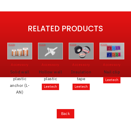
RELATED PRODUCTS
Accessory
Accessory
Accessory
Accessory
Solid wall
Hollow wall
Insulation
Nail clip
plastic
plastic
tape
Leetech
anchor (L-
Leetech
Leetech
AN)
Back